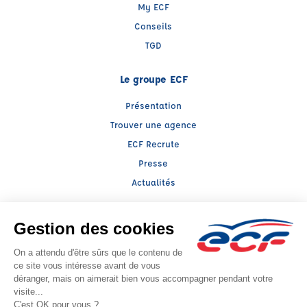
My ECF
Conseils
TGD
Le groupe ECF
Présentation
Trouver une agence
ECF Recrute
Presse
Actualités
Facebook (nouvelle fenêtre)
Instagram (nouvelle fenêtre)
LinkedIn (nouvelle fenêtre)
TikTok (nouvelle fenêtre)
Raison sociale : LLERENA ALSACE - Capital social: 100000€
SIREN: 393817259 - Numéro de TVA intracommunautaire: FR 34 393817259
Agrément n°E1606700300
- Représentant légal : Alexandre MICHEL