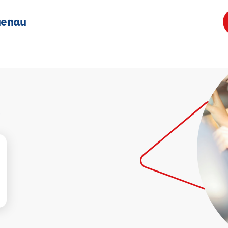
uenau
U