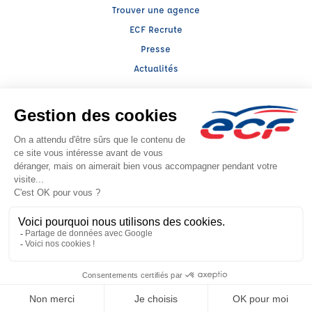
Trouver une agence
ECF Recrute
Presse
Actualités
Facebook (nouvelle fenêtre)
Instagram (nouvelle fenêtre)
LinkedIn (nouvelle fenêtre)
TikTok (nouvelle fenêtre)
Raison sociale : LLERENA ALSACE - Capital social: 100000€
SIREN: 393817259 - Numéro de TVA intracommunautaire: FR 34 393817259
Agrément n°E0406705330
- Représentant légal : Alexandre MICHEL
CGV
Mentions légales
© 2026 École de Conduite Française. Tous droits réservés