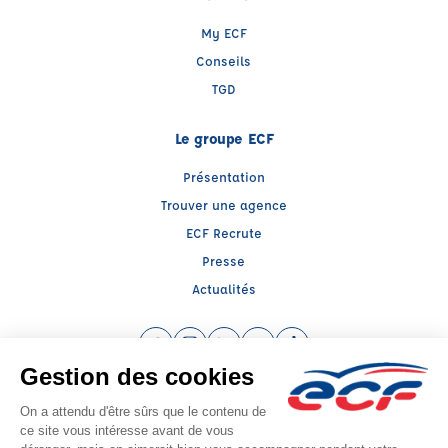
My ECF
Conseils
TGD
Le groupe ECF
Présentation
Trouver une agence
ECF Recrute
Presse
Actualités
Facebook (nouvelle fenêtre)
Instagram (nouvelle fenêtre)
LinkedIn (nouvelle fenêtre)
YouTube (nouvelle fenêtre)
TikTok (nouvelle fenêtr
Raison sociale : AUTO ECOLE LES PLAGNES - Capital social: 7622€
SIREN: 397591207 - Numéro de TVA intracommunautaire: FR 38 397591207
Agrément n°E1707400030