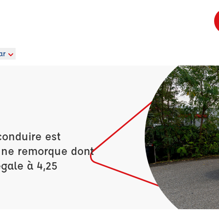
ar
conduire est
’une remorque dont
égale à 4,25