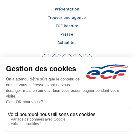
Présentation
Trouver une agence
ECF Recrute
Presse
Actualités
Facebook (nouvelle fenêtre)
Instagram (nouvelle fenêtre)
LinkedIn (nouvelle fenêtre)
YouTube (nouvelle fenêtre)
TikTok (nouvelle fenêtr
Raison sociale : SARL XAVAL - Capital social: 1000€
SIREN: 853446532 - Numéro de TVA intracommunautaire: FR67853446532
Agrément n°1907000040
Siège social : 36 RUE DU DOCTEUR MICHEL GUILLET , VESOUL (70000) -
Représentant légal : Xavier BRECHE
CGV
Mentions légales