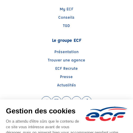
My ECF
Conseils
TGD
Le groupe ECF
Présentation
Trouver une agence
ECF Recrute
Presse
Actualités
Facebook (nouvelle fenêtre)
Instagram (nouvelle fenêtre)
LinkedIn (nouvelle fenêtre)
YouTube (nouvelle fenêtre)
TikTok (nouvelle fenêtr
Raison sociale : ECOLE DE CONDUITE LE DORON - Capital social: 10000€
SIREN: 894236538 - Numéro de TVA intracommunautaire: FR894236538
Agrément n°E02107300040