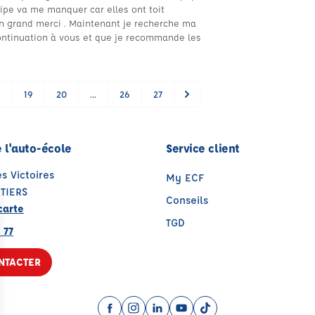
uipe va me manquer car elles ont toit
Un grand merci . Maintenant je recherche ma
continuation à vous et que je recommande les
8
19
20
...
26
27
 l'auto-école
Service client
es Victoires
My ECF
TIERS
Conseils
carte
TGD
 77
NTACTER