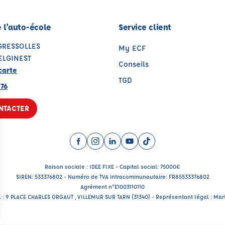
 l'auto-école
Service client
GRESSOLLES
My ECF
ELGINEST
Conseils
carte
TGD
 76
NTACTER
Facebook (nouvelle fenêtre)
Instagram (nouvelle fenêtre)
LinkedIn (nouvelle fenêtre)
YouTube (nouvelle fenêtr
TikTok (nouvelle fenê
Raison sociale : IDEE FIXE - Capital social: 75000€
SIREN: 533376802 - Numéro de TVA intracommunautaire: FR85533376802
Agrément n°E1003110110
l : 9 PLACE CHARLES ORGAUT , VILLEMUR SUR TARN (31340) - Représentant légal : Mar