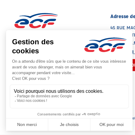
Adresse de
45 RUE MA
31780 CAST
Voir sur la 
Note : 4.8/5
Moyenne calculée sur 82 avis
05 61 70 51
NOUS CO
Siège socia