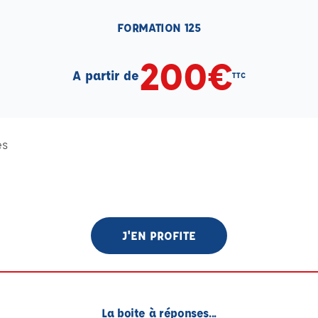
FORMATION 125
200€
A partir de
TTC
es
J'EN PROFITE
La boite à réponses...