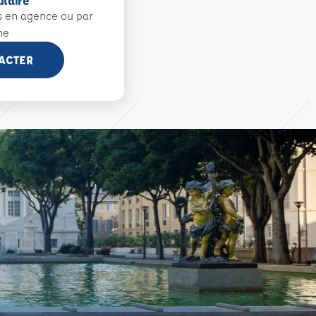
ulaire
s en agence ou par
ne
ACTER