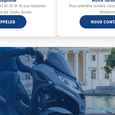
éléphone
Notre form
5 61 70 51 76 aux
horaires
Pour prendre rendez-vou
es de l'auto-école
télépho
PPELER
NOUS CONT