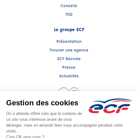
Conseils
TGD
Le groupe ECF
Présentation
Trouver une agence
ECF Recrute
Presse
Actualités
Facebook (nouvelle fenêtre)
Instagram (nouvelle fenêtre)
Raison sociale : CESR 38 - Capital social: 123483€
SIREN: 312667090 - Numéro de TVA intracommunautaire: FR 30 312667090
Agrément n°E1703800020
Siège social : 27, Rue des Glairaux , ST EGREVE (38120) - Représentant légal :
Alain MAEDER