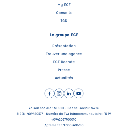
My ECF
Conseils
TGD
Le groupe ECF
Présentation
Trouver une agence
ECF Recrute
Presse
Actualités
Facebook (nouvelle fenêtre)
Instagram (nouvelle fenêtre)
LinkedIn (nouvelle fenêtre)
YouTube (nouvelle fenêtr
Raison sociale : SEBOLI - Capital social: 7622€
SIREN: 409420577 - Numéro de TVA intracommunautaire: FR 19
40942057700010
Agrément n°E0305406310