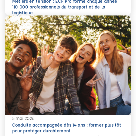
Métiers en tension : ECF Pro forme chaque année
110 000 professionnels du transport et de la
En savoir plus
Métiers en tension : ECF Pro forme chaque année 110 000 p
logistique
5 mai 2026
Conduite accompagnée dès 14 ans : former plus tôt
pour protéger durablement