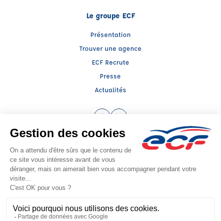
Le groupe ECF
Présentation
Trouver une agence
ECF Recrute
Presse
Actualités
Facebook (nouvelle fenêtre)
LinkedIn (nouvelle fenêtre)
Raison sociale : EURL COTARD ENTREPRISES - Capital social: 15000€
SIREN: 488117722 - Numéro de TVA intracommunautaire: FR 50 488117722
Agrément n°E2702700010
Siège social : 2713, Boulevard de Stalingrad , LE GRAND QUEVILLY (76120) -
Représentant légal : Thierry WINDERICKX