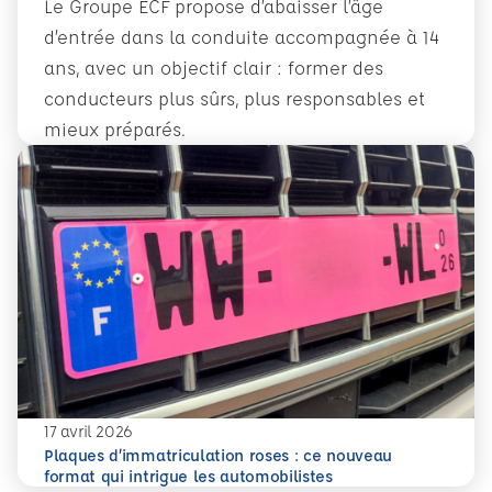
Le Groupe ECF propose d’abaisser l’âge
d’entrée dans la conduite accompagnée à 14
ans, avec un objectif clair : former des
conducteurs plus sûrs, plus responsables et
mieux préparés.
En savoir plus
Conduite accompagnée dès 14 ans : former plus tôt pour 
17 avril 2026
Plaques d’immatriculation roses : ce nouveau
En savoir plus
Plaques d’immatriculation roses : ce nouveau format qui i
format qui intrigue les automobilistes