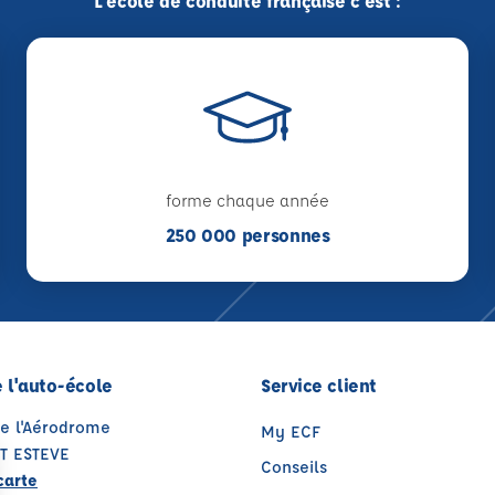
L'école de conduite française c'est :
forme chaque année
250 000 personnes
 l'auto-école
Service client
de l'Aérodrome
My ECF
T ESTEVE
Conseils
carte