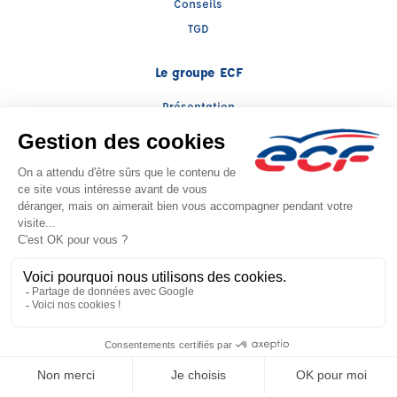
Conseils
TGD
Le groupe ECF
Présentation
Trouver une agence
ECF Recrute
Presse
Actualités
Facebook (nouvelle fenêtre)
Instagram (nouvelle fenêtre)
YouTube (nouvelle fenêtre)
TikTok (nouvelle fenêtre)
Raison sociale : ECF SUD OUEST - Capital social: 9270€
SIREN: 353982630 - Numéro de TVA intracommunautaire: FR 50 353982630
Agrément n°E0903109830
Siège social : 20 Bis, Bd Lascrosses , TOULOUSE (31000) - Représentant légal
: Florent FEUILLERES