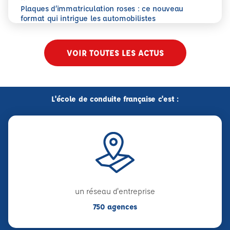
Plaques d’immatriculation roses : ce nouveau
En savoir plus
Plaques d’immatriculation roses : ce nouveau format qui i
format qui intrigue les automobilistes
VOIR TOUTES LES ACTUS
L'école de conduite française c'est :
un réseau d'entreprise
750 agences