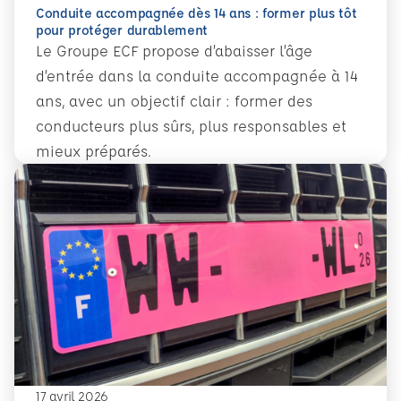
Conduite accompagnée dès 14 ans : former plus tôt
pour protéger durablement
Le Groupe ECF propose d’abaisser l’âge
d’entrée dans la conduite accompagnée à 14
ans, avec un objectif clair : former des
conducteurs plus sûrs, plus responsables et
mieux préparés.
En savoir plus
Conduite accompagnée dès 14 ans : former plus tôt pour 
17 avril 2026