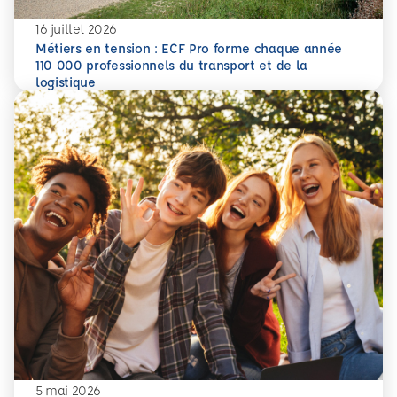
16 juillet 2026
Métiers en tension : ECF Pro forme chaque année
110 000 professionnels du transport et de la
En savoir plus
Métiers en tension : ECF Pro forme chaque année 110 000 p
logistique
5 mai 2026