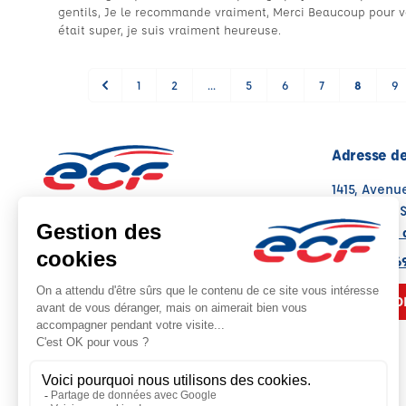
gentils, Je le recommande vraiment, Merci Beaucoup pour v
était super, je suis vraiment heureuse.
1
2
...
5
6
7
8
9
Adresse de
1415, Aven
74300 CLU
Voir sur la 
Note : 4.6/5
Moyenne calculée sur 69 avis
04 50 98 6
NOUS CO