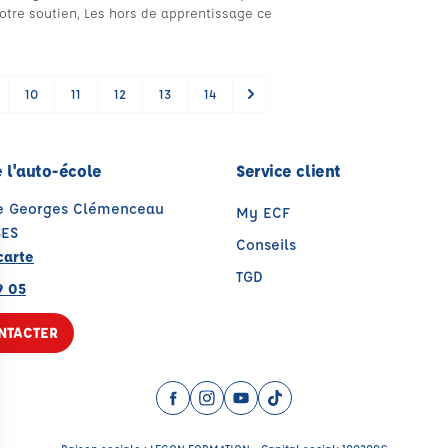
otre soutien, Les hors de apprentissage ce
10
11
12
13
14
 l'auto-école
Service client
ue Georges Clémenceau
My ECF
SES
Conseils
carte
TGD
9 05
NTACTER
Facebook (nouvelle fenêtre)
Instagram (nouvelle fenêtre)
YouTube (nouvelle fenêtre)
TikTok (nouvelle fenêtr