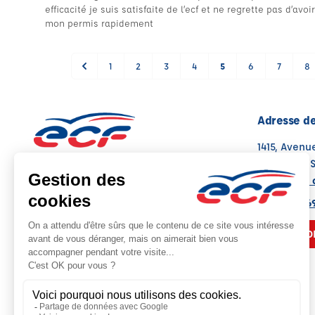
efficacité je suis satisfaite de l’ecf et ne regrette pas d’avo
mon permis rapidement
1
2
3
4
5
6
7
8
Adresse de
1415, Aven
74300 CLU
Voir sur la 
Note : 4.6/5
Moyenne calculée sur 69 avis
04 50 98 6
NOUS CO