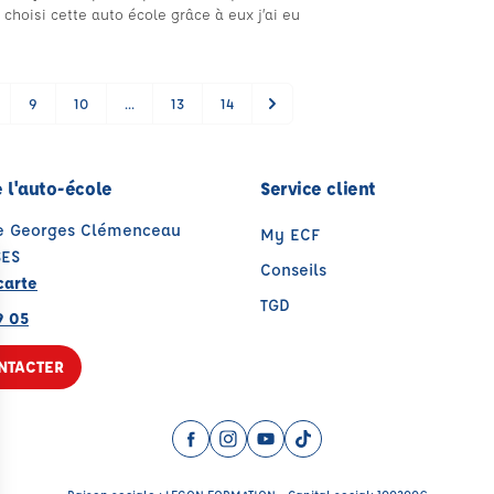
ir choisi cette auto école grâce à eux j’ai eu
9
10
...
13
14
 l'auto-école
Service client
ue Georges Clémenceau
My ECF
SES
Conseils
carte
TGD
9 05
NTACTER
Facebook (nouvelle fenêtre)
Instagram (nouvelle fenêtre)
YouTube (nouvelle fenêtre)
TikTok (nouvelle fenêtr