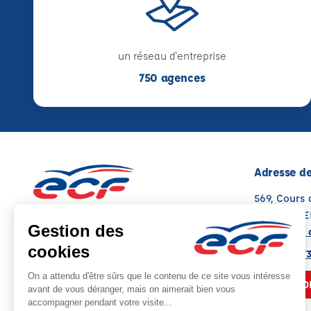
un réseau d'entreprise
750 agences
Adresse de
569, Cours 
33400 TAL
Voir sur la 
Note : 4.7/5
Moyenne calculée sur 46 avis
05 56 80 7
NOUS CO