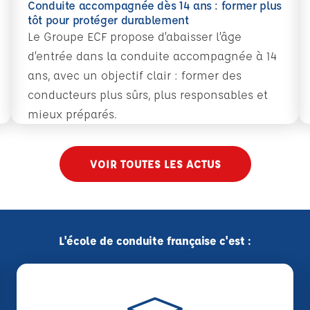
Conduite accompagnée dès 14 ans : former plus
tôt pour protéger durablement
Le Groupe ECF propose d’abaisser l’âge
d’entrée dans la conduite accompagnée à 14
ans, avec un objectif clair : former des
conducteurs plus sûrs, plus responsables et
mieux préparés.
e 110 000 professionnels du transport et de la logisti
En savoir plus
Conduite accompagnée dès 14 ans : former plus tô
VOIR TOUTES LES ACTUS
L'école de conduite française c'est :