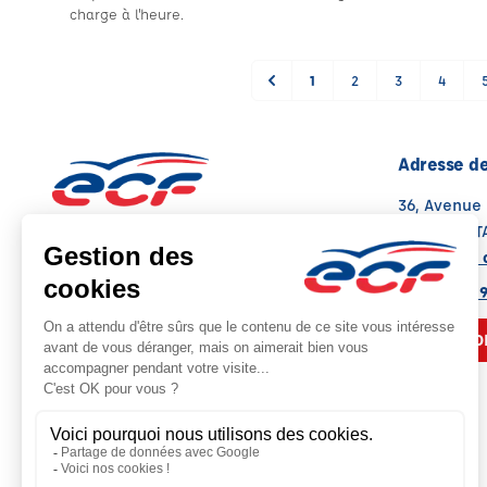
charge à l'heure.
1
2
3
4
Adresse de
36, Avenue
31320 CAS
Voir sur la 
Note : 4.6/5
Moyenne calculée sur 136 avis
07 82 68 8
NOUS CO