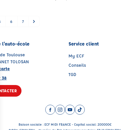
5
6
7
 l'auto-école
Service client
 de Toulouse
My ECF
TANET TOLOSAN
Conseils
carte
TGD
9 38
NTACTER
Facebook (nouvelle fenêtre)
Instagram (nouvelle fenêtre)
YouTube (nouvelle fenêtre)
TikTok (nouvelle fenêtr
Raison sociale : ECF MIDI FRANCE - Capital social: 200000€