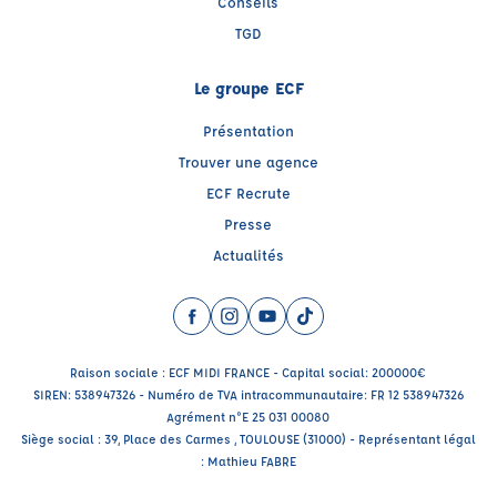
Conseils
TGD
Le groupe ECF
Présentation
Trouver une agence
ECF Recrute
Presse
Actualités
Facebook (nouvelle fenêtre)
Instagram (nouvelle fenêtre)
YouTube (nouvelle fenêtre)
TikTok (nouvelle fenêtre)
Raison sociale : ECF MIDI FRANCE - Capital social: 200000€
SIREN: 538947326 - Numéro de TVA intracommunautaire: FR 12 538947326
Agrément n°E 25 031 00080
Siège social : 39, Place des Carmes , TOULOUSE (31000) - Représentant légal
: Mathieu FABRE