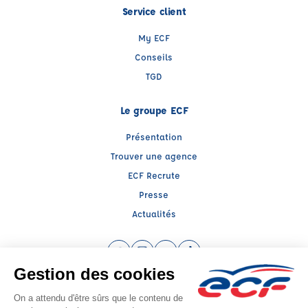
Service client
My ECF
Conseils
TGD
Le groupe ECF
Présentation
Trouver une agence
ECF Recrute
Presse
Actualités
Facebook (nouvelle fenêtre)
Instagram (nouvelle fenêtre)
YouTube (nouvelle fenêtre)
TikTok (nouvelle fenêtre)
Raison sociale : ECF MIDI FRANCE - Capital social: 200000€
SIREN: 538947326 - Numéro de TVA intracommunautaire: FR 12 538947326