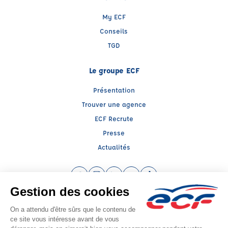
My ECF
Conseils
TGD
Le groupe ECF
Présentation
Trouver une agence
ECF Recrute
Presse
Actualités
Facebook (nouvelle fenêtre)
Instagram (nouvelle fenêtre)
LinkedIn (nouvelle fenêtre)
YouTube (nouvelle fenêtre)
TikTok (nouvelle fenêtr
Raison sociale : ECF BOURLIER - Capital social: 5000€
SIREN: 815408950 - Numéro de TVA intracommunautaire: FR 61 815408950
Agrément n°E1600500020