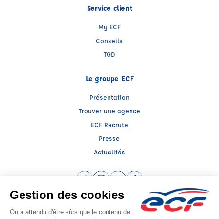
Service client
My ECF
Conseils
TGD
Le groupe ECF
Présentation
Trouver une agence
ECF Recrute
Presse
Actualités
Facebook (nouvelle fenêtre)
Instagram (nouvelle fenêtre)
YouTube (nouvelle fenêtre)
TikTok (nouvelle fenêtre)
Raison sociale : LEGON FORMATION - Capital social: 100200€
SIREN: 314720731 - Numéro de TVA intracommunautaire: FR 95 314720731