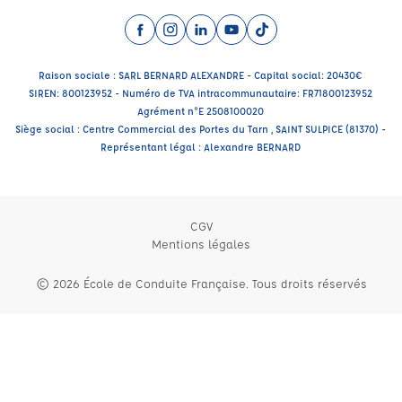
Facebook (nouvelle fenêtre)
Instagram (nouvelle fenêtre)
LinkedIn (nouvelle fenêtre)
YouTube (nouvelle fenêtre)
TikTok (nouvelle fenêtr
Raison sociale : SARL BERNARD ALEXANDRE - Capital social: 20430€
SIREN: 800123952 - Numéro de TVA intracommunautaire: FR71800123952
Agrément n°E 2508100020
Siège social : Centre Commercial des Portes du Tarn , SAINT SULPICE (81370) -
Représentant légal : Alexandre BERNARD
CGV
Mentions légales
© 2026 École de Conduite Française. Tous droits réservés