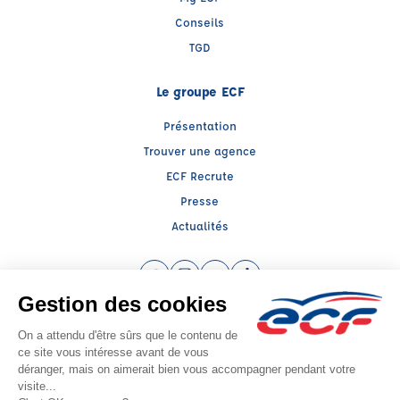
Conseils
TGD
Le groupe ECF
Présentation
Trouver une agence
ECF Recrute
Presse
Actualités
Facebook (nouvelle fenêtre)
Instagram (nouvelle fenêtre)
YouTube (nouvelle fenêtre)
TikTok (nouvelle fenêtre)
Raison sociale : SUD PREVENTION SECURITE GRAND PUBLIC - Capital social:
5000€
SIREN: 814514188 - Numéro de TVA intracommunautaire: FR 27 510867286
Agrément n°E1308400080
- Représentant légal : Frédéric FILIPPI