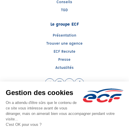
Conseils
TGD
Le groupe ECF
Présentation
Trouver une agence
ECF Recrute
Presse
Actualités
Facebook (nouvelle fenêtre)
Instagram (nouvelle fenêtre)
YouTube (nouvelle fenêtre)
TikTok (nouvelle fenêtre)
Raison sociale : SUD PREVENTION SECURITE GRAND PUBLIC - Capital social:
5000€
SIREN: 814514188 - Numéro de TVA intracommunautaire: FR 27 510867286
Agrément n°E1308400080
- Représentant légal : Frédéric FILIPPI