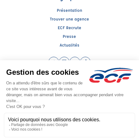
Présentation
Trouver une agence
ECF Recrute
Presse
Actualités
Facebook (nouvelle fenêtre)
Instagram (nouvelle fenêtre)
YouTube (nouvelle fenêtre)
TikTok (nouvelle fenêtre)
Raison sociale : SUD PREVENTION SECURITE GRAND PUBLIC - Capital social:
5000€
SIREN: 814514188 - Numéro de TVA intracommunautaire: FR 27 510867286
Agrément n°E1308400080
- Représentant légal : Frédéric FILIPPI
CGV
Mentions légales