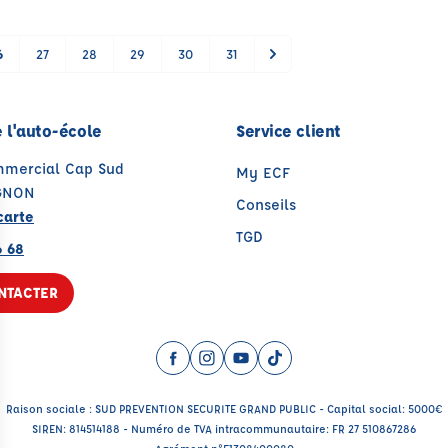
6
27
28
29
30
31
 l'auto-école
Service client
mmercial Cap Sud
My ECF
GNON
Conseils
carte
TGD
6 68
NTACTER
Facebook (nouvelle fenêtre)
Instagram (nouvelle fenêtre)
YouTube (nouvelle fenêtre)
TikTok (nouvelle fenêtr
Raison sociale : SUD PREVENTION SECURITE GRAND PUBLIC - Capital social: 5000€
SIREN: 814514188 - Numéro de TVA intracommunautaire: FR 27 510867286