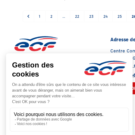
1
2
...
22
23
24
25
2
Adresse de
Centre Co
84000 AVI
Voir sur la 
Note : 4.8/5
Moyenne calculée sur 154 avis
04 90 87 6
NOUS CO