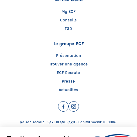
My ECF
Conseils
TGD
Le groupe ECF
Présentation
Trouver une agence
ECF Recrute
Presse
Actualités
Facebook (nouvelle fenêtre)
Instagram (nouvelle fenêtre)
Raison sociale : SARL BLANCHARD - Capital social: 101000€
SIREN: 901010850 - Numéro de TVA intracommunautaire: FR07901010850
Agrément n°E2108900050