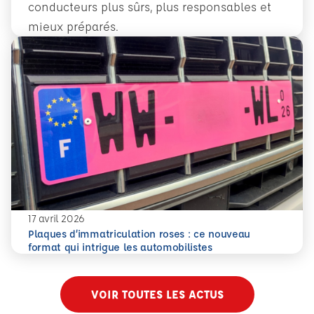
conducteurs plus sûrs, plus responsables et
mieux préparés.
En savoir plus
Conduite accompagnée dès 14 ans : former plus tôt pour 
17 avril 2026
Plaques d’immatriculation roses : ce nouveau
En savoir plus
Plaques d’immatriculation roses : ce nouveau format qui i
format qui intrigue les automobilistes
VOIR TOUTES LES ACTUS