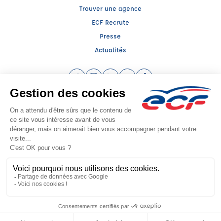
Trouver une agence
ECF Recrute
Presse
Actualités
Facebook (nouvelle fenêtre)
Instagram (nouvelle fenêtre)
LinkedIn (nouvelle fenêtre)
YouTube (nouvelle fenêtre)
TikTok (nouvelle fenêtr
Raison sociale : EURL CALLEGARI - Capital social: 5000€
SIREN: 518776786 - Numéro de TVA intracommunautaire: FR 96 518776786
Agrément n°E0203201600
Siège social : 18, Avenue Hoche , AUCH (32000) - Représentant légal : Franck
CALLEGARI
CGV
Mentions légales
© 2026 École de Conduite Française. Tous droits réservés