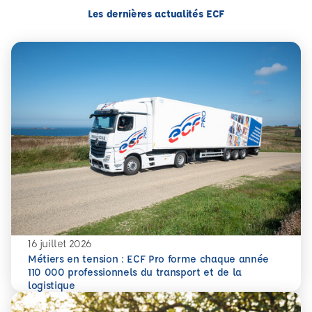
Les dernières actualités ECF
16 juillet 2026
Métiers en tension : ECF Pro forme chaque année
110 000 professionnels du transport et de la
En savoir plus
Métiers en tension : ECF Pro forme chaque année 110 000 p
logistique