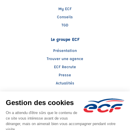
My ECF
Conseils
TGD
Le groupe ECF
Présentation
Trouver une agence
ECF Recrute
Presse
Actualités
Facebook (nouvelle fenêtre)
Instagram (nouvelle fenêtre)
Raison sociale : ALIX FORMATION - Capital social: 145000€
SIREN: 422490904 - Numéro de TVA intracommunautaire: FR 11 422490904
Agrément n°E0202604920