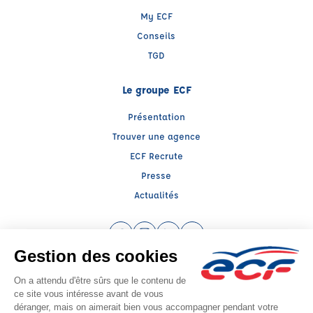
My ECF
Conseils
TGD
Le groupe ECF
Présentation
Trouver une agence
ECF Recrute
Presse
Actualités
Facebook (nouvelle fenêtre)
Instagram (nouvelle fenêtre)
LinkedIn (nouvelle fenêtre)
YouTube (nouvelle fenêtr
Raison sociale : ECF CER CENTRE ATLANTIQUE - Capital social: 2500000€
SIREN: 312379266 - Numéro de TVA intracommunautaire: FR 52 312379266
Agrément n°E1408600160
Siège social : RN 11 - Rte de la Mothe Les Champs Dorés, LA CRECHE (79260) -