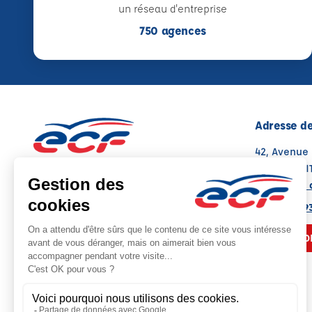
un réseau d'entreprise
750 agences
Adresse de
42, Avenue
86000 POI
Voir sur la 
05 49 08 93
NOUS CO