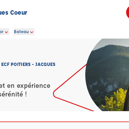
ues Coeur
ar
Bateau
ECF POITIERS - JACQUES
et en expérience
érénité !