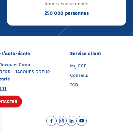
forme chaque année
250 000 personnes
 l'auto-école
Service client
 Jacques Cœur
My ECF
TIERS - JACQUES COEUR
Conseils
carte
TGD
 71
NTACTER
Facebook (nouvelle fenêtre)
Instagram (nouvelle fenêtre)
LinkedIn (nouvelle fenêtre
YouTube (nouvelle fenê