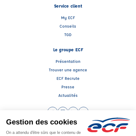
Service client
My ECF
Conseils
TGD
Le groupe ECF
Présentation
Trouver une agence
ECF Recrute
Presse
Actualités
Facebook (nouvelle fenêtre)
Instagram (nouvelle fenêtre)
LinkedIn (nouvelle fenêtre)
YouTube (nouvelle fenêtr
Raison sociale : ECF CER CENTRE ATLANTIQUE - Capital social: 0€
SIREN: 312379266 - Numéro de TVA intracommunautaire: FR52312379266