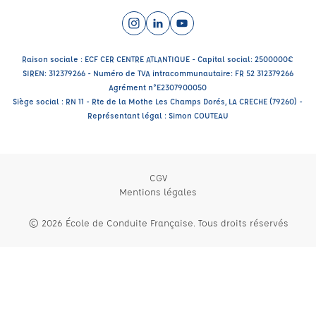
Instagram (nouvelle fenêtre)
LinkedIn (nouvelle fenêtre)
YouTube (nouvelle fenêtre)
Raison sociale : ECF CER CENTRE ATLANTIQUE - Capital social: 2500000€
SIREN: 312379266 - Numéro de TVA intracommunautaire: FR 52 312379266
Agrément n°E2307900050
Siège social : RN 11 - Rte de la Mothe Les Champs Dorés, LA CRECHE (79260) -
Représentant légal : Simon COUTEAU
CGV
Mentions légales
© 2026 École de Conduite Française. Tous droits réservés