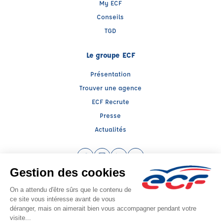
My ECF
Conseils
TGD
Le groupe ECF
Présentation
Trouver une agence
ECF Recrute
Presse
Actualités
Facebook (nouvelle fenêtre)
Instagram (nouvelle fenêtre)
LinkedIn (nouvelle fenêtre)
YouTube (nouvelle fenêtr
Raison sociale : ECF CER CENTRE ATLANTIQUE - Capital social: 2500000€
SIREN: 312379266 - Numéro de TVA intracommunautaire: FR 52 312379266
Agrément n°E140860110
Siège social : RN 11 - Rte de la Mothe Les Champs Dorés, LA CRECHE (79260) -
Représentant légal : Simon COUTEAU