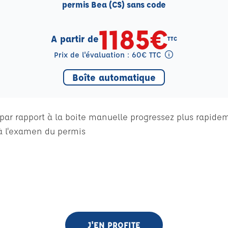
permis Bea (CS) sans code
1185€
A partir de
TTC
Prix de l'évaluation : 60€ TTC
Tooltip eval mention
Boîte automatique
ar rapport à la boite manuelle progressez plus rapideme
 l'examen du permis
J'EN PROFITE