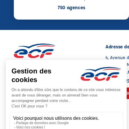
750 agences
Adresse de
4, Avenue 
86530 NAI
Voir sur la 
05 49 08 9
NOUS CO