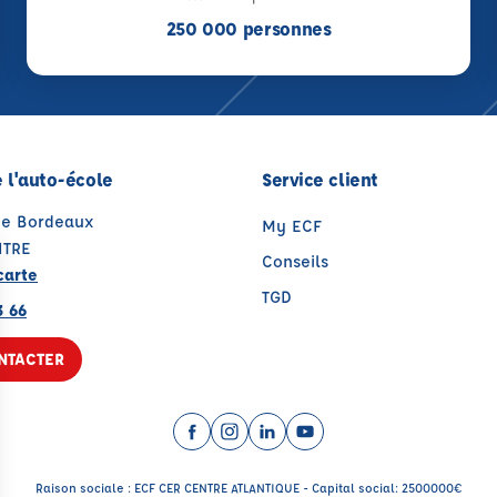
250 000 personnes
 l'auto-école
Service client
de Bordeaux
My ECF
NTRE
Conseils
carte
TGD
3 66
NTACTER
Facebook (nouvelle fenêtre)
Instagram (nouvelle fenêtre)
LinkedIn (nouvelle fenêtre
YouTube (nouvelle fenê
Raison sociale : ECF CER CENTRE ATLANTIQUE - Capital social: 2500000€