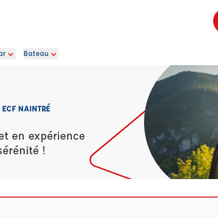
ar
Bateau
 ECF NAINTRÉ
et en expérience
érénité !