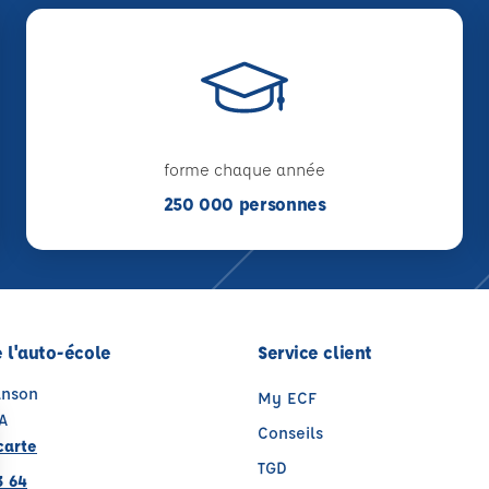
forme chaque année
250 000 personnes
 l'auto-école
Service client
anson
My ECF
A
Conseils
carte
TGD
3 64