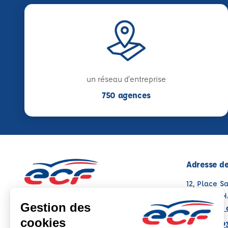
un réseau d'entreprise
750 agences
Adresse de
12, Place S
17160 MATH
Voir sur la 
05 49 08 9