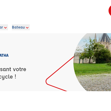
ar
Bateau
ATHA
sant votre
cycle !