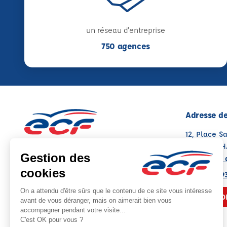
un réseau d'entreprise
750 agences
Adresse de
12, Place S
17160 MATH
Voir sur la 
05 49 08 9
NOUS CO