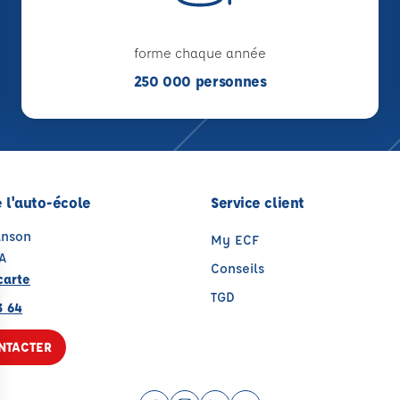
forme chaque année
250 000 personnes
 l'auto-école
Service client
anson
My ECF
A
Conseils
carte
TGD
3 64
NTACTER