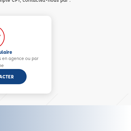
ulaire
s en agence ou par
ne
ACTER