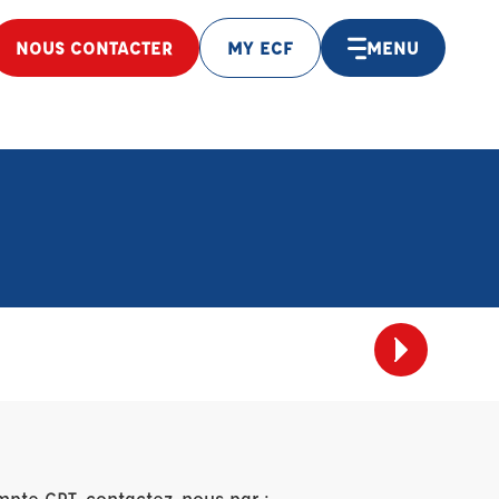
NOUS CONTACTER
MY ECF
MENU
mpte CPT, contactez-nous par :