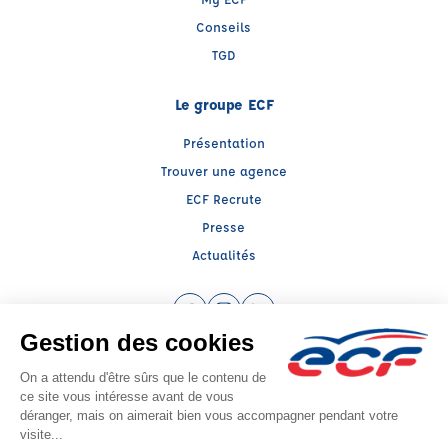
Conseils
TGD
Le groupe ECF
Présentation
Trouver une agence
ECF Recrute
Presse
Actualités
Facebook (nouvelle fenêtre)
Instagram (nouvelle fenêtre)
LinkedIn (nouvelle fenêtre)
Raison sociale : ECF CER CENTRE ATLANTIQUE - Capital social: 2500000€
SIREN: 312379266 - Numéro de TVA intracommunautaire: FR 52 312379266
Agrément n°E1401600030
Siège social : RN 11 - Rte de la Mothe Les Champs Dorés, LA CRECHE (79260) -
Représentant légal : Simon COUTEAU