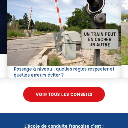
En 
Passage à niveau : quelles règles respecter et
En savoir plus
quelles erreurs éviter ?
VOIR TOUS LES CONSEILS
L'école de conduite française c'est :