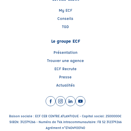
My ECF
Conseils
TGD
Le groupe ECF
Présentation
Trouver une agence
ECF Recrute
Presse
Actualités
Facebook (nouvelle fenêtre)
Instagram (nouvelle fenêtre)
LinkedIn (nouvelle fenêtre)
YouTube (nouvelle fenêtr
Raison sociale : ECF CER CENTRE ATLANTIQUE - Capital social: 2500000€
SIREN: 312379266 - Numéro de TVA intracommunautaire: FR 52 312379266
Agrément n°E1404900140