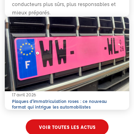
conducteurs plus sûrs, plus responsables et
mieux préparés.
En savoir plus
Conduite accompagnée dès 14 ans : former plus tôt pour 
17 avril 2026
Plaques d’immatriculation roses : ce nouveau
En savoir plus
Plaques d’immatriculation roses : ce nouveau format qui i
format qui intrigue les automobilistes
VOIR TOUTES LES ACTUS