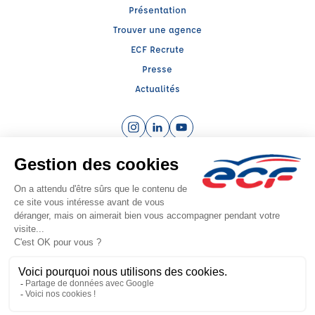
Présentation
Trouver une agence
ECF Recrute
Presse
Actualités
Instagram (nouvelle fenêtre)
LinkedIn (nouvelle fenêtre)
YouTube (nouvelle fenêtre)
Raison sociale : E.C.F. CENTRE OUEST ATLANTIQUE - Capital social: 20800€
SIREN: 390165439 - Numéro de TVA intracommunautaire: FR 45 390165439
Agrément n°Aucun
Siège social : RN 11 - Rte de la Mothe Les Champs Dorés RN 11 - Rte de la
Mothe Les Champs Dorés, LA CRECHE (79260) - Représentant légal : Simon
COUTEAU
CGV
Mentions légales