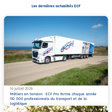
Les dernières actualités ECF
16 juillet 2026
Métiers en tension : ECF Pro forme chaque année
110 000 professionnels du transport et de la
En savoir plus
Métiers en tension : ECF Pro forme chaque année 110 000 p
logistique