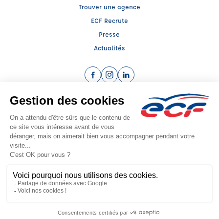
Trouver une agence
ECF Recrute
Presse
Actualités
Facebook (nouvelle fenêtre)
Instagram (nouvelle fenêtre)
LinkedIn (nouvelle fenêtre)
Raison sociale : CENTRE EDUCATION SECURITE ROUTIERE 69 - Capital social:
250000€
SIREN: 312272818 - Numéro de TVA intracommunautaire: FR 32 312272818
Agrément n°E0206909650
Siège social : 55, Bd des Droits de l'Homme , VAULX EN VELIN (69120) -
Représentant légal : Cyril CHOMETTE
CGV
Mentions légales