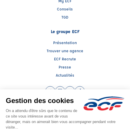
My ECF
Conseils
TGD
Le groupe ECF
Présentation
Trouver une agence
ECF Recrute
Presse
Actualités
Facebook (nouvelle fenêtre)
Instagram (nouvelle fenêtre)
YouTube (nouvelle fenêtre)
TikTok (nouvelle fenêtre)
Raison sociale : SUD PREVENTION SECURITE GRAND PUBLIC - Capital social:
20000€
SIREN: 814514188 - Numéro de TVA intracommunautaire: FR 57 384314597
Agrément n°E2300400020
- Représentant légal : Frédéric FILIPPI