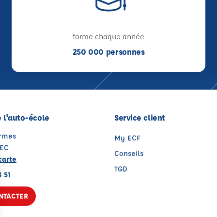
forme chaque année
250 000 personnes
 l'auto-école
Service client
Armes
My ECF
FEC
Conseils
carte
TGD
 51
NTACTER