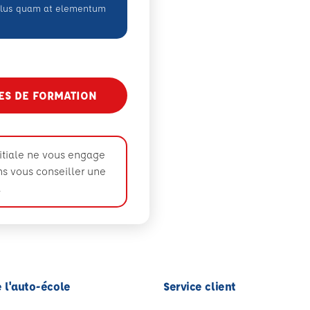
ellus quam at elementum
TES DE FORMATION
nitiale ne vous engage
ons vous conseiller une
.
 l'auto-école
Service client