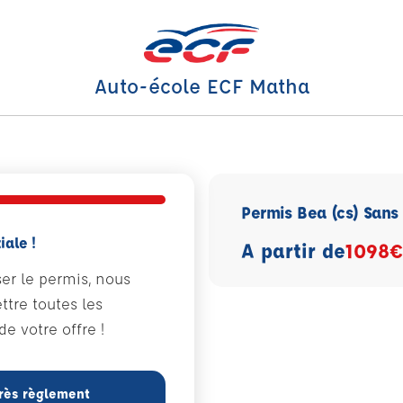
Auto-école ECF Matha
Permis Bea (cs) San
iale !
A partir de
1098€
ser le permis, nous
tre toutes les
e votre offre !
rès règlement