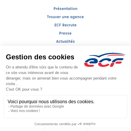
Présentation
Trouver une agence
ECF Recrute
Presse
Actualités
Raison sociale : TELLENE - Capital social: 1000€
SIREN: 840619035 - Numéro de TVA intracommunautaire: FR 95 840619035
Agrément n°E1801300290
Siège social : 2, Rue de Marignan , MARSEILLE (13007) - Représentant légal :
Laurent ABRAMOVICI
CGV
Mentions légales
© 2026 École de Conduite Française. Tous droits réservés