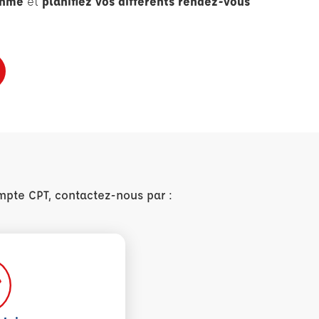
thme
et
planifiez vos différents rendez-vous
mpte CPT, contactez-nous par :