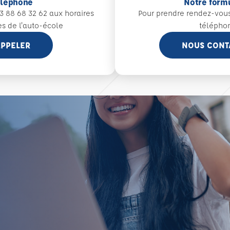
éléphone
Notre form
3 88 68 32 62 aux
horaires
Pour prendre rendez-vou
es de l'auto-école
télépho
PPELER
NOUS CONT