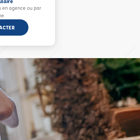
ulaire
s en agence ou par
ne
ACTER