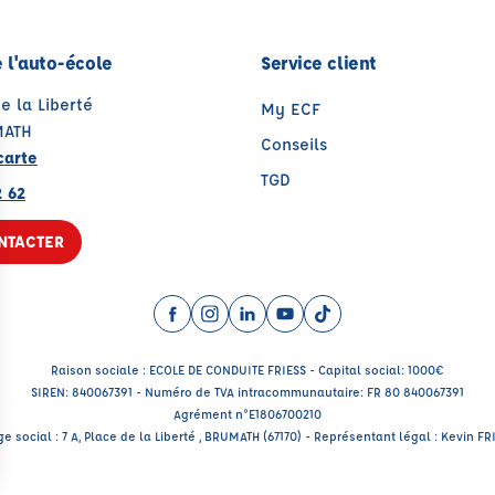
 l'auto-école
Service client
de la Liberté
My ECF
MATH
Conseils
carte
TGD
2 62
NTACTER
Facebook (nouvelle fenêtre)
Instagram (nouvelle fenêtre)
LinkedIn (nouvelle fenêtre)
YouTube (nouvelle fenêtr
TikTok (nouvelle fenê
Raison sociale : ECOLE DE CONDUITE FRIESS - Capital social: 1000€
SIREN: 840067391 - Numéro de TVA intracommunautaire: FR 80 840067391
Agrément n°E1806700210
ge social : 7 A, Place de la Liberté , BRUMATH (67170) - Représentant légal : Kevin FR