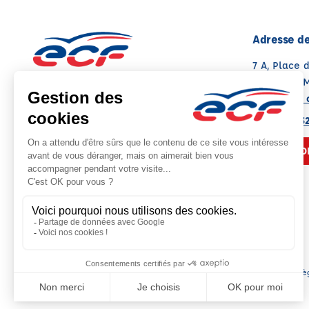
Adresse de
7 A, Place 
67170 BRU
Voir sur la 
03 88 68 3
NOUS CO
Siè