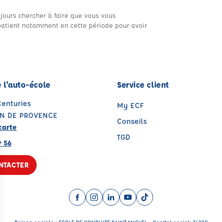
jours chercher à faire que vous vous
e patient notamment en cette période pour avoir
 l'auto-école
Service client
Centuries
My ECF
ON DE PROVENCE
Conseils
carte
TGD
9 56
NTACTER
Facebook (nouvelle fenêtre)
Instagram (nouvelle fenêtre)
LinkedIn (nouvelle fenêtre)
YouTube (nouvelle fenêtr
TikTok (nouvelle fenê