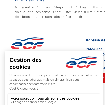
Date : 01/06/2021
Mon moniteur était très pédagogue et très humain. Il va tou
amélioriez et ses conseils sont justes. Même si il faut êtr
des dates etc.. ils restent très professionnels.
Adresse de
Place des 
13300 SAL
Voir sur la 
Note : 4.8/5
Moyenne calculée sur 136 avis
04 90 56 2
NOUS CO