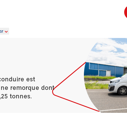
ar
conduire est
’une remorque dont
,25 tonnes.