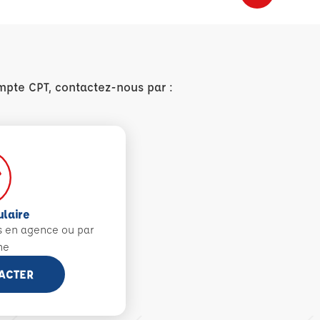
mpte CPT, contactez-nous par :
ulaire
s en agence ou par
ne
ACTER