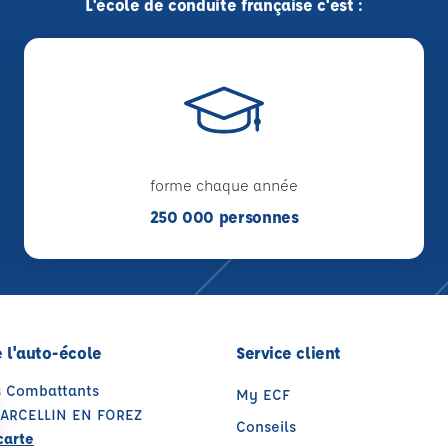
L'école de conduite française c'est :
forme chaque année
250 000 personnes
 l'auto-école
Service client
es Combattants
My ECF
MARCELLIN EN FOREZ
Conseils
carte